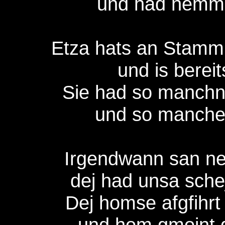
und had nemma
Etza hats an Stammu
und is berei
Sie had so manchn
und so manche
Irgendwann san neb
dej had unsa sche
Dej homse afgfihrt
und hom gmoint 